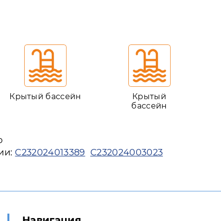
Крытый бассейн
Крытый
бассейн
ю
ии:
С232024013389
С232024003023
Навигация